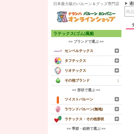
通
日本最大級のバルーン＆グッズ専門店
ラテックス(ゴム)風船
== ブランドで選ぶ ==
センペルテックス
タフテックス
リオテックス
その他ブランド
2
== 形状で選ぶ ==
ツイストバルーン
ラウンドバルーン(無地)
ラテックス・その他形状
== 季節・絵柄で選ぶ ==