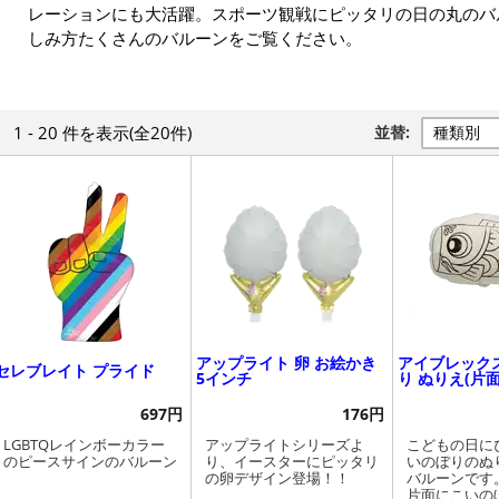
レーションにも大活躍。スポーツ観戦にピッタリの日の丸のバ
しみ方たくさんのバルーンをご覧ください。
1 - 20 件
を表示
(全20件)
並替:
アップライト 卵 お絵かき
アイブレック
セレブレイト プライド
5インチ
り ぬりえ(片
697円
176円
LGBTQレインボーカラー
アップライトシリーズよ
こどもの日に
のピースサインのバルーン
り、イースターにピッタリ
いのぼりのぬ
の卵デザイン登場！！
バルーンです
片面にこいの