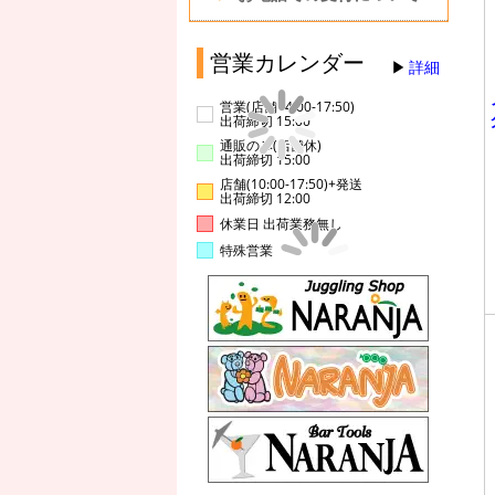
営業カレンダー
詳細
営業(店舗14:00-17:50)
出荷締切 15:00
通販のみ(店舗休)
出荷締切 15:00
店舗(10:00-17:50)+発送
出荷締切 12:00
休業日 出荷業務無し
特殊営業