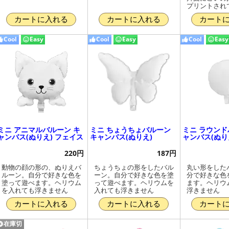
プリントされ
カートに入れる
カートに入れる
カート
Cool
Easy
Cool
Easy
Cool
Easy
ミニ アニマルバルーン キ
ミニ ちょうちょバルーン
ミニ ラウンド
ャンバス(ぬりえ) フェイス
キャンバス(ぬりえ)
ャンバス(ぬり
220円
187円
動物の顔の形の、ぬりえバ
ちょうちょの形をしたバル
丸い形をした
ルーン。自分で好きな色を
ーン。自分で好きな色を塗
分で好きな色
塗って遊べます。ヘリウム
って遊べます。ヘリウムを
ます。ヘリウ
を入れても浮きません
入れても浮きません
浮きません
カートに入れる
カートに入れる
カート
在庫切