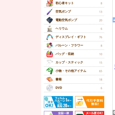
初心者キット
8
空気ポンプ
13
電動空気ポンプ
20
ヘリウム
6
ディスプレイ・ギフト
76
バルーン・フラワー
8
バッグ・収納
10
カップ・スティック
15
小物・その他アイテム
65
書籍
18
DVD
6