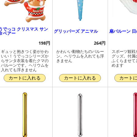
うでっコ クリスマス サン
グリッパーズ アニマル
扇バルーン 日
タベアー
198円
264円
ギュッと抱きつく姿がかわ
かわいい動物たちのバルー
スポーツ観戦
いい！うでっコシリーズか
ン。ヘリウムを入れても浮
グッズ。付属
らサンタ衣装を着たクマの
きません
ふくらませて
バルーンです。ヘリウムを
めます
入れても浮きません
カートに入れる
カートに入れる
カート