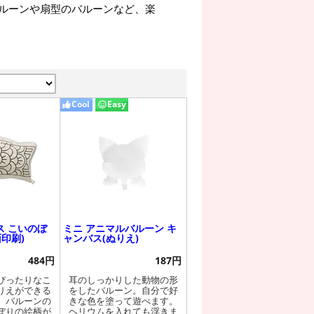
ルーンや扇型のバルーンなど、楽
Cool
Easy
ス こいのぼ
ミニ アニマルバルーン キ
面印刷)
ャンバス(ぬりえ)
484円
187円
ぴったりなこ
耳のしっかりした動物の形
りえができる
をしたバルーン。自分で好
。バルーンの
きな色を塗って遊べます。
ぼりの絵柄が
ヘリウムを入れても浮きま