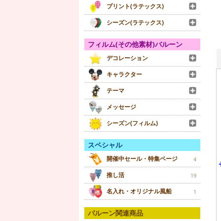
プリント(ラテックス)
シーズン(ラテックス)
フィルム(その他素材)バルーン
デコレーション
キャラクター
テーマ
メッセージ
シーズン(フィルム)
スペシャル
開催中セール・特集ページ
4
推し活
19
名入れ・オリジナル風船
1
バルーン関連商品