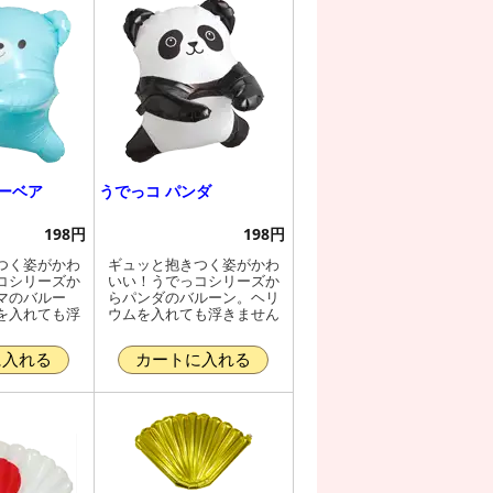
ーベア
うでっコ パンダ
198円
198円
つく姿がかわ
ギュッと抱きつく姿がかわ
コシリーズか
いい！うでっコシリーズか
マのバルー
らパンダのバルーン。ヘリ
を入れても浮
ウムを入れても浮きません
に入れる
カートに入れる