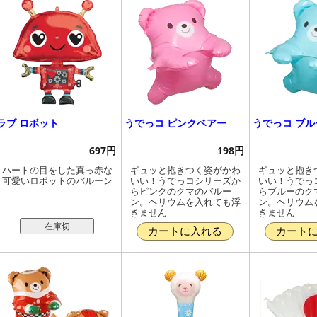
ラブ ロボット
うでっコ ピンクベアー
うでっコ ブル
697円
198円
ハートの目をした真っ赤な
ギュッと抱きつく姿がかわ
ギュッと抱き
可愛いロボットのバルーン
いい！うでっコシリーズか
いい！うでっ
らピンクのクマのバルー
らブルーのク
ン。ヘリウムを入れても浮
ン。ヘリウム
きません
きません
在庫切
カートに入れる
カート