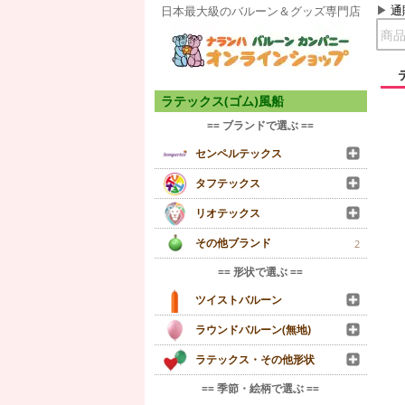
通
日本最大級のバルーン＆グッズ専門店
ラテックス(ゴム)風船
== ブランドで選ぶ ==
センペルテックス
タフテックス
リオテックス
その他ブランド
2
== 形状で選ぶ ==
ツイストバルーン
ラウンドバルーン(無地)
ラテックス・その他形状
== 季節・絵柄で選ぶ ==