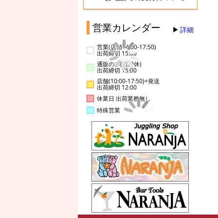
営業カレンダー
詳細
営業(店舗14:00-17:50)
出荷締切 15:00
通販のみ(店舗休)
出荷締切 15:00
店舗(10:00-17:50)+発送
出荷締切 12:00
休業日 出荷業務無し
特殊営業