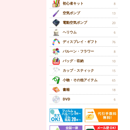
初心者キット
8
空気ポンプ
13
電動空気ポンプ
20
ヘリウム
6
ディスプレイ・ギフト
76
バルーン・フラワー
8
バッグ・収納
10
カップ・スティック
15
小物・その他アイテム
65
書籍
18
DVD
6