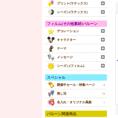
プリント(ラテックス)
シーズン(ラテックス)
フィルム(その他素材)バルーン
デコレーション
キャラクター
テーマ
メッセージ
シーズン(フィルム)
スペシャル
開催中セール・特集ページ
4
推し活
19
名入れ・オリジナル風船
1
バルーン関連商品