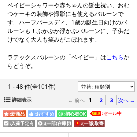
ベイビーシャワーや赤ちゃんの誕生祝い、おむ
つケーキの装飾や撮影にも使えるバルーンで
す。ハーフバースディ、1歳の誕生日向けのバ
ルーンも！ぷかぷか浮かぶバルーンに、子供だ
けでなく大人も笑みがこぼれます。
ラテックスバルーンの「ベイビー」は
こちら
か
らどうぞ。
1 - 48 件
(全101件)
1
詳細表示
← 前へ
2
3
次へ →
:セール中
:新商品
:おすすめ
:初心者OK
:入荷予定有
:(一部)在庫切
:(一部)取寄