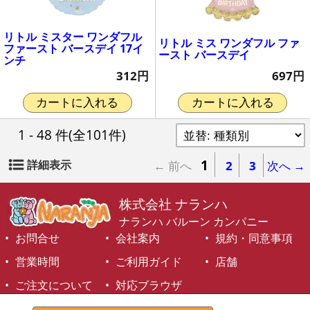
リトル ミスター ワンダフル
リトル ミス ワンダフル ファ
ファースト バースデイ 17イ
ースト バースデイ
ンチ
697円
312円
カートに入れる
カートに入れる
1 - 48 件
(全101件)
1
詳細表示
← 前へ
2
3
次へ →
株式会社 ナランハ
ナランハ バルーン カンパニー
お問合せ
会社案内
規約・同意事項
営業時間
ご利用ガイド
店舗
ご注文について
対応ブラウザ
©1999-2026 NARANJA Inc. All Rights Reserved.