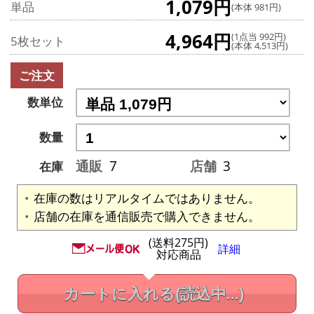
1,079円
単品
(本体 981円)
4,964円
(1点当 992円)
5枚セット
(本体 4,513円)
ご注文
数単位
数量
通販
7
店舗
3
在庫
在庫の数はリアルタイムではありません。
店舗の在庫を通信販売で購入できません。
(送料275円)
詳細
対応商品
カートに入れる
(読込中...)