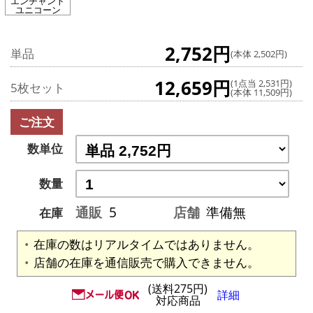
エンチャント
ユニコーン
2,752円
単品
(本体 2,502円)
12,659円
(1点当 2,531円)
5枚セット
(本体 11,509円)
ご注文
数単位
数量
通販
5
店舗
準備無
在庫
在庫の数はリアルタイムではありません。
店舗の在庫を通信販売で購入できません。
(送料275円)
詳細
対応商品