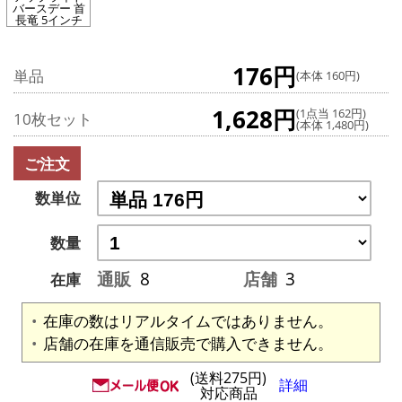
バースデー 首
長竜 5インチ
176円
単品
(本体 160円)
1,628円
(1点当 162円)
10枚セット
(本体 1,480円)
ご注文
数単位
数量
通販
8
店舗
3
在庫
在庫の数はリアルタイムではありません。
店舗の在庫を通信販売で購入できません。
(送料275円)
詳細
対応商品