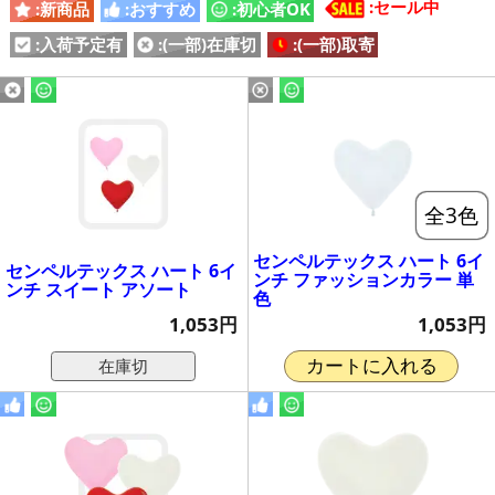
:セール中
:新商品
:おすすめ
:初心者OK
:入荷予定有
:(一部)在庫切
:(一部)取寄
全3色
センペルテックス ハート 6イ
センペルテックス ハート 6イ
ンチ ファッションカラー 単
ンチ スイート アソート
色
1,053円
1,053円
在庫切
カートに入れる