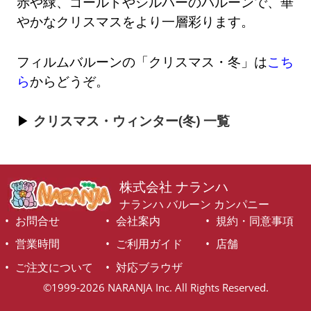
赤や緑、ゴールドやシルバーのバルーンで、華
やかなクリスマスをより一層彩ります。
フィルムバルーンの「クリスマス・冬」は
こち
ら
からどうぞ。
クリスマス・ウィンター(冬) 一覧
株式会社 ナランハ
ナランハ バルーン カンパニー
お問合せ
会社案内
規約・同意事項
営業時間
ご利用ガイド
店舗
ご注文について
対応ブラウザ
©1999-2026 NARANJA Inc. All Rights Reserved.