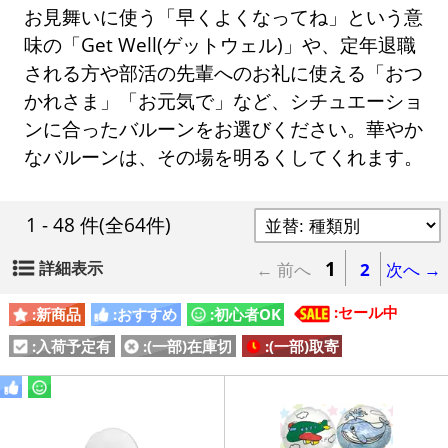
お見舞いに使う「早くよくなってね」という意
味の「Get Well(ゲットウェル)」や、定年退職
される方や部活の先輩へのお礼に使える「おつ
かれさま」「お元気で」など、シチュエーショ
ンに合ったバルーンをお選びください。華やか
なバルーンは、その場を明るくしてくれます。
1 - 48 件
(全64件)
1
詳細表示
← 前へ
2
次へ →
:セール中
:新商品
:おすすめ
:初心者OK
:入荷予定有
:(一部)在庫切
:(一部)取寄