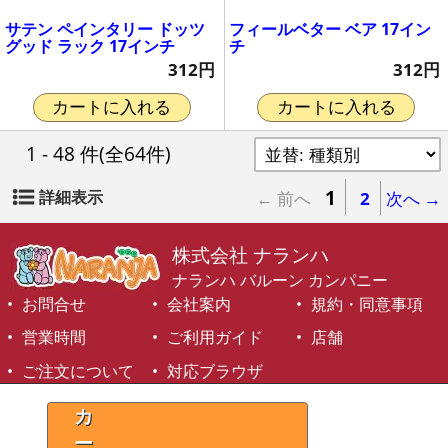
サテン ペインタリー ドッツ
フィールベター ベア 17イン
グッド ラック 17インチ
チ
312円
312円
カートに入れる
カートに入れる
1 - 48 件
(全64件)
1
詳細表示
← 前へ
2
次へ →
株式会社 ナランハ
ナランハ バルーン カンパニー
お問合せ
会社案内
規約・同意事項
営業時間
ご利用ガイド
店舗
ご注文について
対応ブラウザ
©1999-2026 NARANJA Inc. All Rights Reserved.
カ
ー