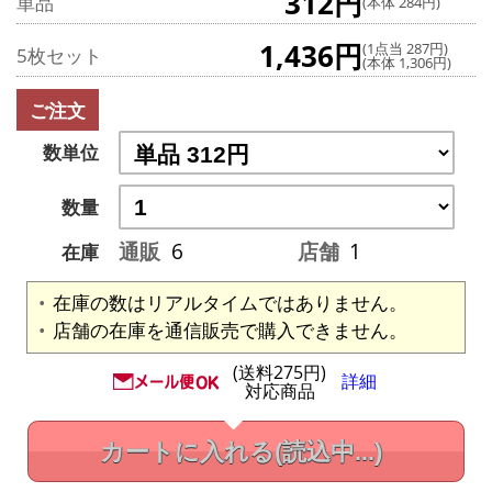
312円
単品
(本体 284円)
1,436円
(1点当 287円)
5枚セット
(本体 1,306円)
ご注文
数単位
数量
通販
6
店舗
1
在庫
在庫の数はリアルタイムではありません。
店舗の在庫を通信販売で購入できません。
(送料275円)
詳細
対応商品
カートに入れる
(読込中...)