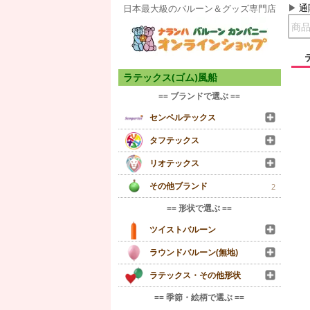
通
日本最大級のバルーン＆グッズ専門店
ラテックス(ゴム)風船
== ブランドで選ぶ ==
センペルテックス
タフテックス
リオテックス
その他ブランド
2
== 形状で選ぶ ==
ツイストバルーン
ラウンドバルーン(無地)
ラテックス・その他形状
== 季節・絵柄で選ぶ ==