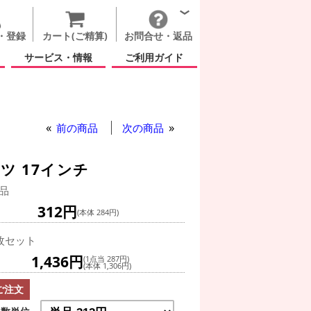
・登録
カート(ご精算)
お問合せ・返品
サービス・情報
ご利用ガイド
前の商品
次の商品
ツ 17インチ
品
312円
(本体 284円)
枚セット
1,436円
(1点当 287円)
(本体 1,306円)
ご注文