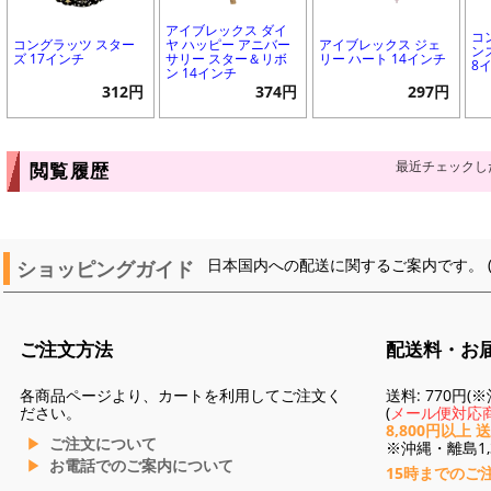
アイブレックス ダイ
コ
コングラッツ スター
ヤ ハッピー アニバー
アイブレックス ジェ
ン
ズ 17インチ
サリー スター＆リボ
リー ハート 14インチ
8
ン 14インチ
312円
374円
297円
最近チェックし
閲覧履歴
ショッピングガイド
日本国内への配送に関するご案内です。 
ご注文方法
配送料・お
各商品ページより、カートを利用してご注文く
送料: 770円
ださい。
(
メール便対応商
8,800円以上 
ご注文について
※沖縄・離島1,3
お電話でのご案内について
15時までのご