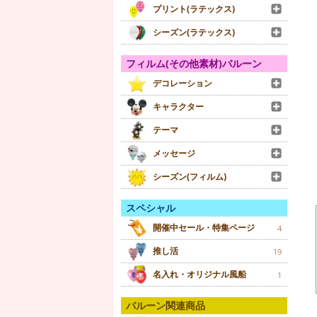
プリント(ラテックス)
シーズン(ラテックス)
フィルム(その他素材)バルーン
デコレーション
キャラクター
テーマ
メッセージ
シーズン(フィルム)
スペシャル
開催中セール・特集ページ
4
推し活
19
名入れ・オリジナル風船
1
バルーン関連商品