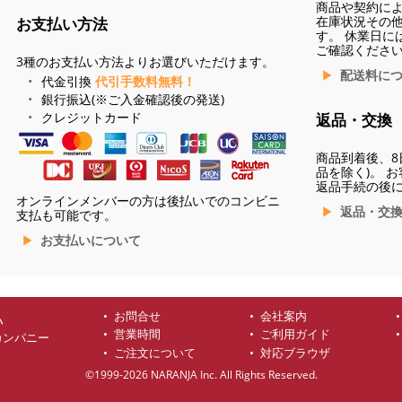
商品や契約に
在庫状況その
お支払い方法
す。 休業日に
ご確認くださ
3種のお支払い方法よりお選びいただけます。
配送料に
代金引換
代引手数料無料！
銀行振込(※ご入金確認後の発送)
クレジットカード
返品・交換
商品到着後、8
品を除く)。 
返品手続の後
オンラインメンバーの方は後払いでのコンビニ
返品・交
支払も可能です。
お支払いについて
お問合せ
会社案内
ハ
営業時間
ご利用ガイド
カンパニー
ご注文について
対応ブラウザ
©1999-2026 NARANJA Inc. All Rights Reserved.