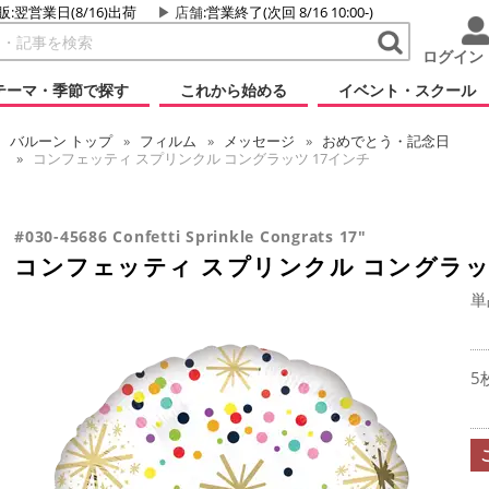
販:翌営業日(8/16)出荷
店舗
:営業終了(次回 8/16 10:00-)
ログイン
テーマ・季節で探す
これから始める
イベント・スクール
バルーン
トップ
フィルム
メッセージ
おめでとう・記念日
コンフェッティ スプリンクル コングラッツ 17インチ
#030-45686 Confetti Sprinkle Congrats 17"
コンフェッティ スプリンクル コングラッ
単
5