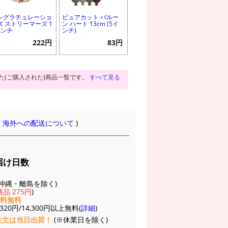
ングラチュレーショ
ピュアカット バルー
ズ ストリーマーズ 1
ン ハート 13cm (5イ
インチ
ンチ)
222円
83円
た(ご購入された)商品一覧です。
すべて見る
(
海外への配送について
)
届け日数
(※沖縄・離島を除く)
品 275円
)
送料無料
20円/14,300円以上無料(
詳細
)
注文は当日出荷！
(※休業日を除く)