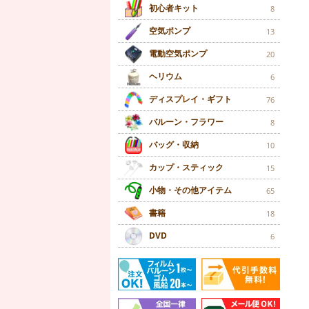
初心者キット
8
空気ポンプ
13
電動空気ポンプ
20
ヘリウム
6
ディスプレイ・ギフト
76
バルーン・フラワー
8
バッグ・収納
10
カップ・スティック
15
小物・その他アイテム
65
書籍
18
DVD
6