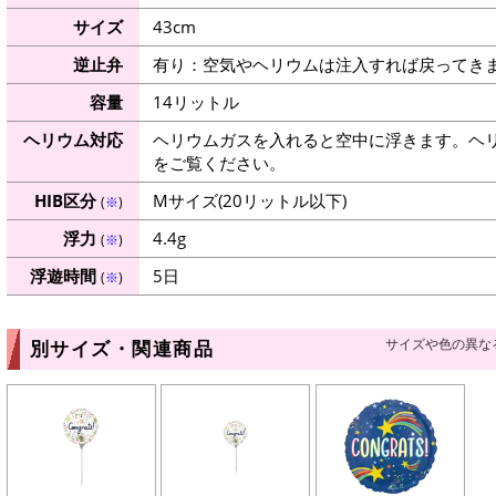
サイズ
43cm
逆止弁
有り：空気やヘリウムは注入すれば戻ってき
容量
14リットル
ヘリウム対応
ヘリウムガスを入れると空中に浮きます。ヘ
をご覧ください。
HIB区分
Mサイズ(20リットル以下)
(
※
)
浮力
4.4g
(
※
)
浮遊時間
5日
(
※
)
サイズや色の異な
別サイズ・関連商品