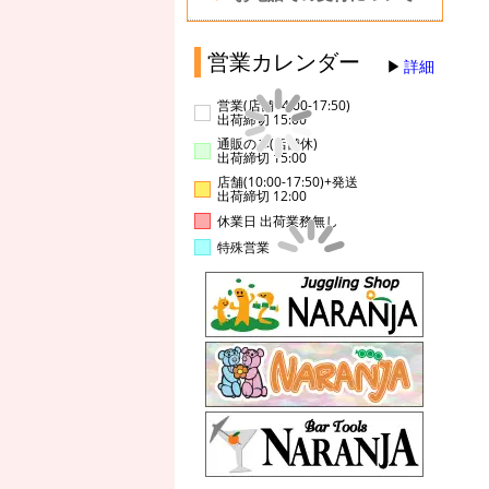
営業カレンダー
詳細
営業(店舗14:00-17:50)
出荷締切 15:00
通販のみ(店舗休)
出荷締切 15:00
店舗(10:00-17:50)+発送
出荷締切 12:00
休業日 出荷業務無し
特殊営業