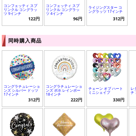
コンフェッティ スプ
コンフェッティ スプ
ライジングスター コ
リンクル コングラッ
リンクル コングラッ
ングラッツ 17インチ
ツ 9インチ
ツ 4インチ
122円
96円
312円
同時購入商品
コングラチュレーショ
コングラチュレーショ
チェーン オブ ハート
レ
ンズ シルバー ドッツ
ンズ ボホ レインボー
ミニシェイプ
チ
17インチ
18インチ
312円
222円
330円