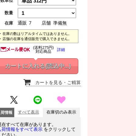
数単位
数量
通販
7
店舗
準備無
在庫
在庫の数はリアルタイムではありません。
店舗の在庫を通信販売で購入できません。
(送料275円)
詳細
対応商品
カートに入れる
(読込中...)
カートを見る
・ご精算
入荷情報
すべて表示
在庫切のみ表示
現在すべて在庫があります。
をクリックして
入荷情報をすべて表示
ください。