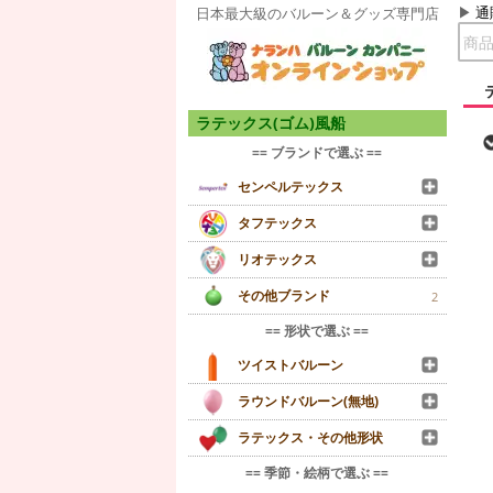
通
日本最大級のバルーン＆グッズ専門店
ラテックス(ゴム)風船
== ブランドで選ぶ ==
センペルテックス
タフテックス
リオテックス
その他ブランド
2
== 形状で選ぶ ==
ツイストバルーン
ラウンドバルーン(無地)
ラテックス・その他形状
== 季節・絵柄で選ぶ ==