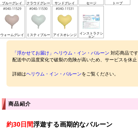
ブルーグレイ
クラウドグレー
サンドグレイ
セージ
トープ
#040-11529
#040-11530
#040-11531
インストラクシ
ウォームグレイ
ミスティブルー
アイスオレンジ
ョン
「浮かせてお届け」ヘリウム・イン・バルーン
対応商品ですが
配送中の温度変化で破裂の危険が高いため、サービスを休止
詳細は
ヘリウム・イン・バルーン
をご覧ください。
商品紹介
約30日間
浮遊する画期的なバルーン