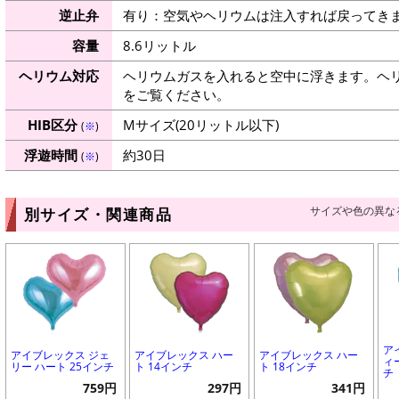
逆止弁
有り：空気やヘリウムは注入すれば戻ってき
容量
8.6リットル
ヘリウム対応
ヘリウムガスを入れると空中に浮きます。ヘ
をご覧ください。
HIB区分
Mサイズ(20リットル以下)
(
※
)
浮遊時間
約30日
(
※
)
サイズや色の異な
別サイズ・関連商品
ア
アイブレックス ジェ
アイブレックス ハー
アイブレックス ハー
ィ
リー ハート 25インチ
ト 14インチ
ト 18インチ
チ
759円
297円
341円