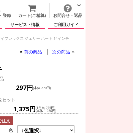
・登録
カート(ご精算)
お問合せ・返品
サービス・情報
ご利用ガイド
イブレックス ジェリー ハート 14インチ
ム対応)
前の商品
次の商品
チ
品
297円
(本体 270円)
枚セット
1,375円
(1点当 275円)
(本体 1,250円)
ご注文
色