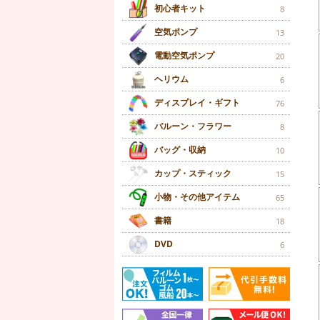
初心者キット
8
空気ポンプ
13
電動空気ポンプ
20
ヘリウム
6
ディスプレイ・ギフト
76
バルーン・フラワー
8
バッグ・収納
10
カップ・スティック
15
小物・その他アイテム
65
書籍
18
DVD
6