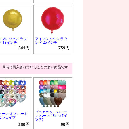
イブレックス ラウ
アイブレックス ラウ
ド 18インチ
ンド 25インチ
341円
759円
同時に購入されていることの多い商品です
ピュアカット バルー
ェーン オブ ハート
ン ハート 18cm (7イ
ニシェイプ
ンチ)
330円
90円