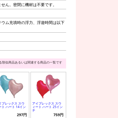
ません。密閉に機材は不要です。
リウム充填時の浮力、浮遊時間は以下
る類似商品あるいは関連する商品の一覧です
イブレックス スウ
アイブレックス スウ
ート ハート 14イン
ィート ハート 25イン
チ
297円
759円