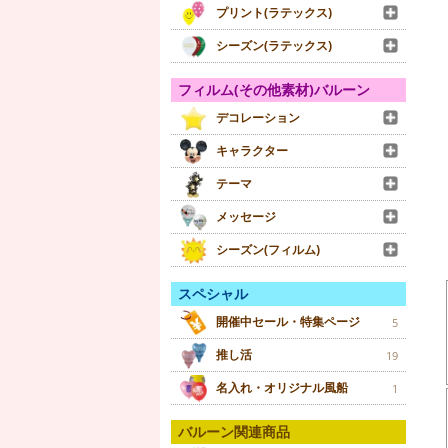
プリント(ラテックス)
シーズン(ラテックス)
フィルム(その他素材)バルーン
デコレーション
キャラクター
テーマ
メッセージ
シーズン(フィルム)
スペシャル
開催中セール・特集ページ
5
推し活
19
名入れ・オリジナル風船
1
バルーン関連商品