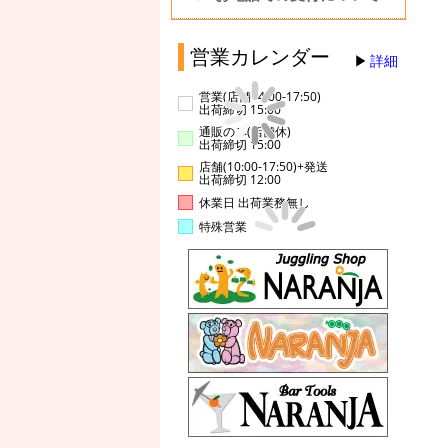
営業カレンダー
詳細
営業(店舗14:00-17:50)
出荷締切 15:00
通販のみ(店舗休)
出荷締切 15:00
店舗(10:00-17:50)+発送
出荷締切 12:00
休業日 出荷業務無し
特殊営業