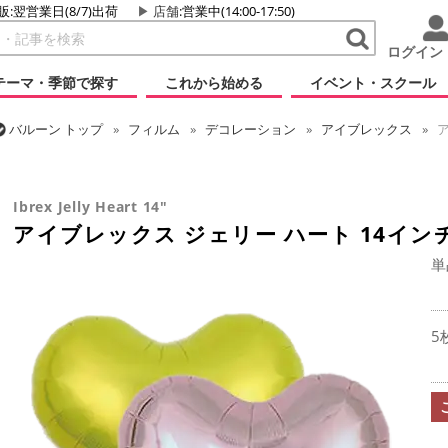
販:翌営業日(8/7)出荷
店舗
:営業中(14:00-17:50)
ログイン
テーマ・季節で探す
これから始める
イベント・スクール
バルーン
トップ
フィルム
デコレーション
アイブレックス
ア
バルーン
トップ
フィルム
デコレーション
無地フィルム(ヘリウ
アイブレックス ジェリー ハート 14インチ
Ibrex Jelly Heart 14"
アイブレックス ジェリー ハート 14イン
単
5