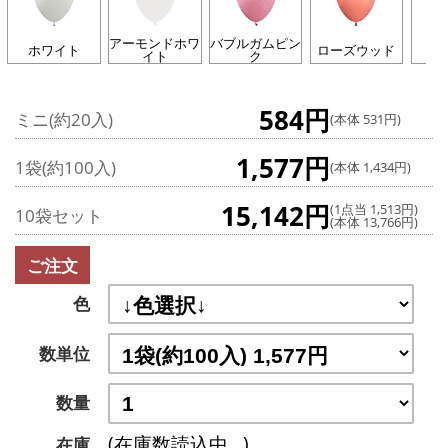
アーモンドホワ
バブルガムピン
ホワイト
ローズウッド
イト
ク
584円
ミニ(約20入)
(本体 531円)
1,577円
1袋(約100入)
(本体 1,434円)
15,142円
(1点当 1,513円)
10袋セット
(本体 13,766円)
ご注文
色
数単位
数量
(在庫数読込中...)
在庫