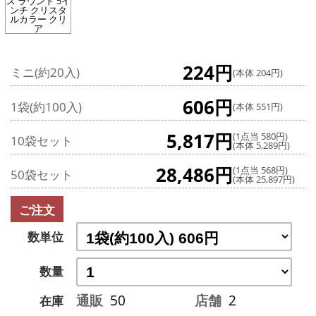
ス ラウンド 5イ
ンチ クリスタ
ルカラー クリ
ア
224円
ミニ(約20入)
(本体 204円)
606円
1袋(約100入)
(本体 551円)
5,817円
(1点当 580円)
10袋セット
(本体 5,289円)
28,486円
(1点当 568円)
50袋セット
(本体 25,897円)
ご注文
数単位
数量
通販
50
店舗
2
在庫