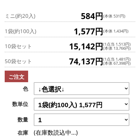
584円
ミニ(約20入)
(本体 531円)
1,577円
1袋(約100入)
(本体 1,434円)
15,142円
(1点当 1,513円)
10袋セット
(本体 13,766円)
74,137円
(1点当 1,481円)
50袋セット
(本体 67,398円)
ご注文
色
数単位
数量
(在庫数読込中...)
在庫