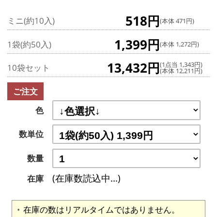
518円
ミニ(約10入)
(本体 471円)
1,399円
1袋(約50入)
(本体 1,272円)
13,432円
(1点当 1,343円)
10袋セット
(本体 12,211円)
ご注文
色
数単位
数量
(在庫数読込中...)
在庫
在庫の数はリアルタイムではありません。