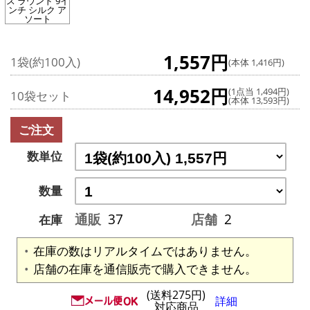
ス ラウンド 9イ
ンチ シルク ア
ソート
1,557円
1袋(約100入)
(本体 1,416円)
14,952円
(1点当 1,494円)
10袋セット
(本体 13,593円)
ご注文
数単位
数量
通販
37
店舗
2
在庫
在庫の数はリアルタイムではありません。
店舗の在庫を通信販売で購入できません。
(送料275円)
詳細
対応商品