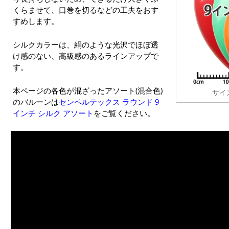
くらませて、口巻を切るなどの工夫をおす
すめします。
シルクカラーは、絹のような光沢でほぼ透
け感のない、高級感のあるラインアップで
す。
本ページの各色が混ざったアソート(混合色)
サイ
のバルーンは
センペルテックス ラウンド 9
インチ シルク アソート
をご覧ください。