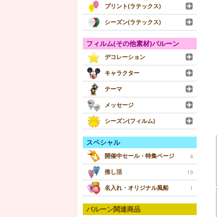
プリント(ラテックス)
シーズン(ラテックス)
フィルム(その他素材)バルーン
デコレーション
キャラクター
テーマ
メッセージ
シーズン(フィルム)
スペシャル
開催中セール・特集ページ
4
推し活
19
名入れ・オリジナル風船
1
バルーン関連商品