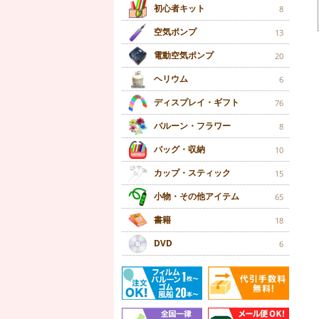
初心者キット
8
空気ポンプ
13
電動空気ポンプ
20
ヘリウム
6
ディスプレイ・ギフト
76
バルーン・フラワー
8
バッグ・収納
10
カップ・スティック
15
小物・その他アイテム
65
書籍
18
DVD
6