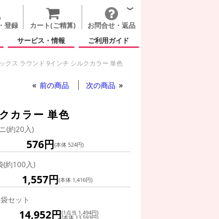
・登録
カート(ご精算)
お問合せ・返品
サービス・情報
ご利用ガイド
クス ラウンド 9インチ シルクカラー 単色
ックス ラウンド 9インチ シルクカラー 単色
前の商品
次の商品
クカラー 単色
ニ(約20入)
576円
(本体 524円)
袋(約100入)
1,557円
(本体 1,416円)
0袋セット
14,952円
(1点当 1,494円)
(本体 13,593円)