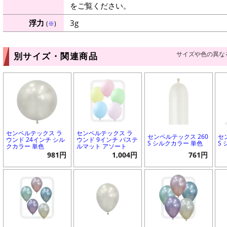
をご覧ください。
浮力
3g
(
※
)
サイズや色の異な
別サイズ・関連商品
センペルテックス ラ
センペルテックス ラ
センペルテックス 260
セ
ウンド 24インチ シル
ウンド 9インチ パステ
S シルクカラー 単色
S
クカラー 単色
ルマット アソート
981円
1,004円
761円