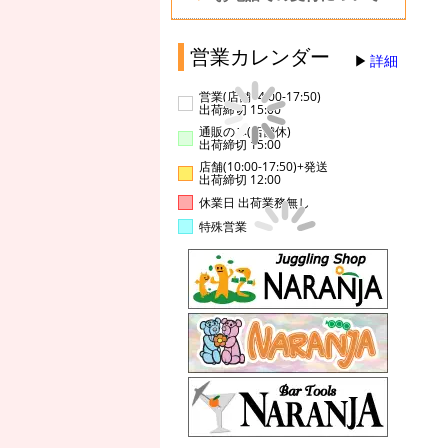
営業カレンダー
詳細
営業(店舗14:00-17:50)
出荷締切 15:00
通販のみ(店舗休)
出荷締切 15:00
店舗(10:00-17:50)+発送
出荷締切 12:00
休業日 出荷業務無し
特殊営業