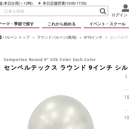
販:本日出荷(～12時)
本日店舗営業(10:00-17:50)
ログイン
テーマ・季節で探す
これから始める
イベント・スクール
バルーン
トップ
ラウンドバルーン(無地)
9/10インチ
センペルテッ
バルーン
トップ
センペルテックス
ラウンドバルーン
センペルテ
Sempertex Round 9" Silk Color Each Color
センペルテックス ラウンド 9インチ シル
ミ
1
1