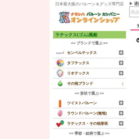
通
日本最大級のバルーン＆グッズ専門店
ラテックス(ゴム)風船
== ブランドで選ぶ ==
センペルテックス
タフテックス
リオテックス
その他ブランド
2
== 形状で選ぶ ==
ツイストバルーン
ラウンドバルーン(無地)
ラテックス・その他形状
== 季節・絵柄で選ぶ ==