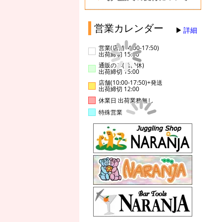
営業カレンダー
詳細
営業(店舗14:00-17:50)
出荷締切 15:00
通販のみ(店舗休)
出荷締切 15:00
店舗(10:00-17:50)+発送
出荷締切 12:00
休業日 出荷業務無し
特殊営業