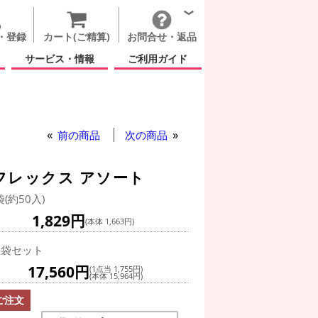
・登録
カート(ご精算)
お問合せ・返品
サービス・情報
ご利用ガイド
前の商品
次の商品
フレックス アソート
袋(約50入)
1,829円
(本体 1,663円)
0袋セット
17,560円
(1点当 1,755円)
(本体 15,964円)
ご注文