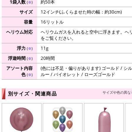
1袋入数
約50本
(
※
)
サイズ
12インチ(ふくらませた時の幅：約30cm)
容量
16リットル
ヘリウム対応
ヘリウムガスを入れると空中に浮きます。ヘ
をご覧ください。
浮力
11g
(
※
)
浮遊時間
20時間
(
※
)
アソート内容
(色には不足・偏りがあります) ゴールド / シルバ
色
ルー / バイオレット / ローズゴールド
(
※
)
サイズや色の異な
別サイズ・関連商品