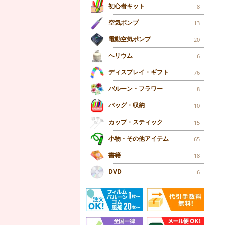
初心者キット
8
空気ポンプ
13
電動空気ポンプ
20
ヘリウム
6
ディスプレイ・ギフト
76
バルーン・フラワー
8
バッグ・収納
10
カップ・スティック
15
小物・その他アイテム
65
書籍
18
DVD
6