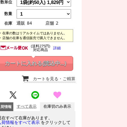
数単位
数量
通販
84
店舗
2
在庫
在庫の数はリアルタイムではありません。
店舗の在庫を通信販売で購入できません。
(送料275円)
詳細
対応商品
カートに入れる
(読込中...)
カートを見る
・ご精算
入荷情報
すべて表示
在庫切のみ表示
現在すべて在庫があります。
をクリックして
入荷情報をすべて表示