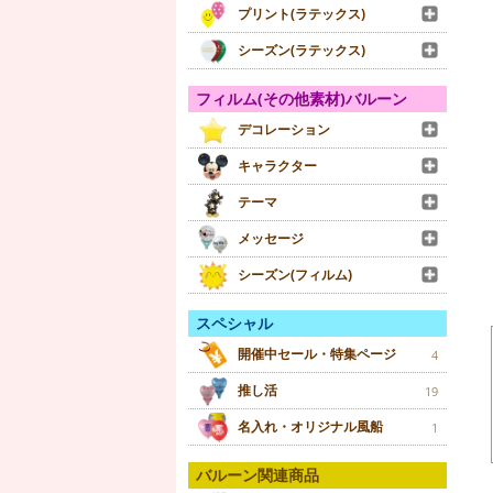
プリント(ラテックス)
シーズン(ラテックス)
フィルム(その他素材)バルーン
デコレーション
キャラクター
テーマ
メッセージ
シーズン(フィルム)
スペシャル
開催中セール・特集ページ
4
推し活
19
名入れ・オリジナル風船
1
バルーン関連商品