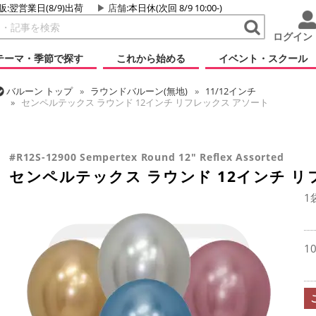
販:翌営業日(8/9)出荷
店舗
:本日休(次回 8/9 10:00-)
ログイン
テーマ・季節で探す
これから始める
イベント・スクール
バルーン
トップ
ラウンドバルーン(無地)
11/12インチ
センペルテックス ラウンド 12インチ リフレックス アソート
バルーン
トップ
センペルテックス
ラウンドバルーン
センペルテックス ラウンド 12インチ リフレックス アソート
#R12S-12900 Sempertex Round 12" Reflex Assorted
センペルテックス ラウンド 12インチ リ
1
1