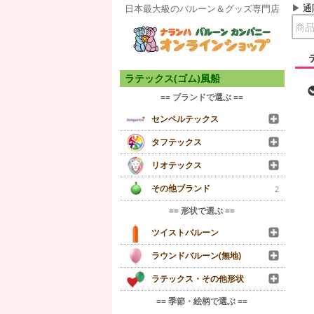
通
日本最大級のバルーン＆グッズ専門店
ラテックス(ゴム)風船
== ブランドで選ぶ ==
センペルテックス
タフテックス
リオテックス
その他ブランド
2
== 形状で選ぶ ==
ツイストバルーン
ラウンドバルーン(無地)
ラテックス・その他形状
== 季節・絵柄で選ぶ ==