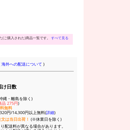
た(ご購入された)商品一覧です。
すべて見る
(
海外への配送について
)
届け日数
(※沖縄・離島を除く)
品 275円
)
送料無料
20円/14,300円以上無料(
詳細
)
注文は当日出荷！
(※休業日を除く)
より配送料が異なる場合があります。