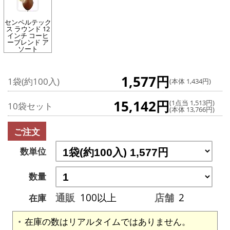
センペルテック
ス ラウンド 12
インチ コーヒ
ーブレンド ア
ソート
1,577円
1袋(約100入)
(本体 1,434円)
15,142円
(1点当 1,513円)
10袋セット
(本体 13,766円)
ご注文
数単位
数量
通販
100以上
店舗
2
在庫
在庫の数はリアルタイムではありません。