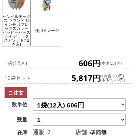
センペルテック
ス ラウンド 12
インチ リフレ
ックスカラー
使用イメージ
ハッピーバース
デイ デラック
スアソート(12
本入)
606円
1袋(12入)
(本体 551円)
5,817円
(1点当 580円)
10袋セット
(本体 5,289円)
ご注文
数単位
数量
通販
2
店舗
準備無
在庫