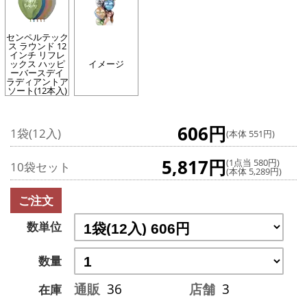
センペルテック
ス ラウンド 12
インチ リフレ
ックス ハッピ
イメージ
ーバースデイ
ラディアントア
ソート(12本入)
606円
1袋(12入)
(本体 551円)
5,817円
(1点当 580円)
10袋セット
(本体 5,289円)
ご注文
数単位
数量
通販
36
店舗
3
在庫