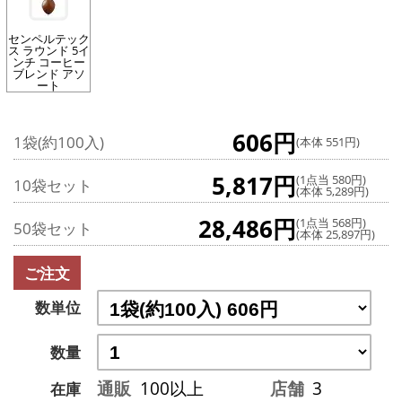
センペルテック
ス ラウンド 5イ
ンチ コーヒー
ブレンド アソ
ート
606円
1袋(約100入)
(本体 551円)
5,817円
(1点当 580円)
10袋セット
(本体 5,289円)
28,486円
(1点当 568円)
50袋セット
(本体 25,897円)
ご注文
数単位
数量
通販
100以上
店舗
3
在庫