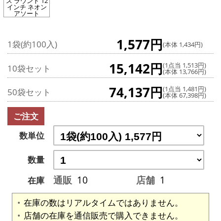
ス ラウンド 12
インチ ネオン
アソート
1,577円
1袋(約100入)
(本体 1,434円)
15,142円
(1点当 1,513円)
10袋セット
(本体 13,766円)
74,137円
(1点当 1,481円)
50袋セット
(本体 67,398円)
ご注文
数単位
数量
通販
10
店舗
1
在庫
在庫の数はリアルタイムではありません。
店舗の在庫を通信販売で購入できません。