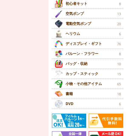
初心者キット
8
空気ポンプ
13
電動空気ポンプ
20
ヘリウム
6
ディスプレイ・ギフト
76
バルーン・フラワー
8
バッグ・収納
10
カップ・スティック
15
小物・その他アイテム
65
書籍
18
DVD
6