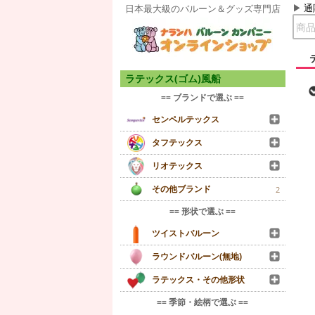
通
日本最大級のバルーン＆グッズ専門店
ラテックス(ゴム)風船
== ブランドで選ぶ ==
センペルテックス
タフテックス
リオテックス
その他ブランド
2
== 形状で選ぶ ==
ツイストバルーン
ラウンドバルーン(無地)
ラテックス・その他形状
== 季節・絵柄で選ぶ ==