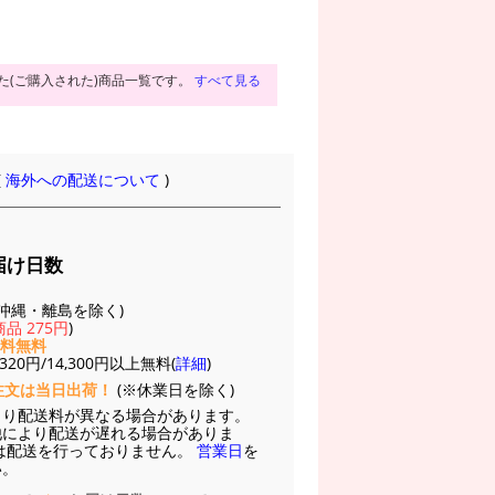
た(ご購入された)商品一覧です。
すべて見る
(
海外への配送について
)
届け日数
(※沖縄・離島を除く)
品 275円
)
送料無料
20円/14,300円以上無料(
詳細
)
注文は当日出荷！
(※休業日を除く)
より配送料が異なる場合があります。
他により配送が遅れる場合がありま
は配送を行っておりません。
営業日
を
い。