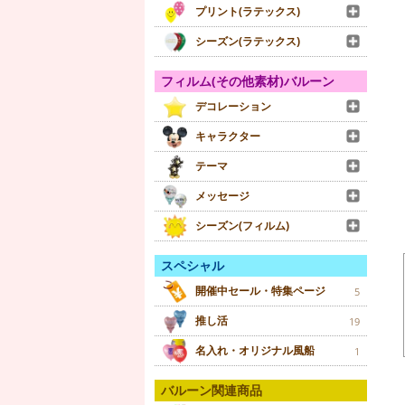
プリント(ラテックス)
シーズン(ラテックス)
フィルム(その他素材)バルーン
デコレーション
キャラクター
テーマ
メッセージ
シーズン(フィルム)
スペシャル
開催中セール・特集ページ
5
推し活
19
名入れ・オリジナル風船
1
バルーン関連商品