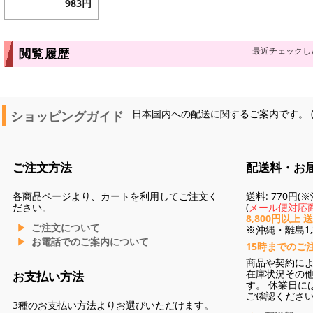
983円
最近チェックし
閲覧履歴
ショッピングガイド
日本国内への配送に関するご案内です。 
ご注文方法
配送料・お
各商品ページより、カートを利用してご注文く
送料: 770円
ださい。
(
メール便対応商
8,800円以上 
ご注文について
※沖縄・離島1,3
お電話でのご案内について
15時までのご
商品や契約に
在庫状況その
お支払い方法
す。 休業日に
ご確認くださ
3種のお支払い方法よりお選びいただけます。