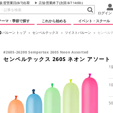
販:翌営業日(8/7)出荷
店舗
:営業終了(次回 8/7 14:00-)
ログイン
テーマ・季節で探す
これから始める
イベント・スクール
バルーン
トップ
センペルテックス
ツイストバルーン
センペルテッ
バルーン
トップ
ツイストバルーン
260 (標準サイズ)
センペルテッ
#260S-26200 Sempertex 260S Neon Assorted
センペルテックス 260S ネオン アソート
1
1
5