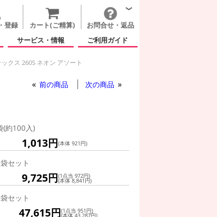
・登録
カート(ご精算)
お問合せ・返品
サービス・情報
ご利用ガイド
クス 260S ネオン アソート
クス 260S ネオン アソート
前の商品
次の商品
袋(約100入)
1,013円
(本体 921円)
0袋セット
9,725円
(1点当 972円)
(本体 8,841円)
0袋セット
47,615円
(1点当 951円)
(本体 43,287円)