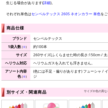
生じる場合があります(
詳細
)。
それぞれ単色は
センペルテックス 260S ネオンカラー 単色
をご
商品仕様
ブランド
センペルテックス
1袋入数
約100本
(
※
)
サイズ
260サイズ(ふくらませた時の長さ:150cm / 太さ
ヘリウム対応
ヘリウムガスを入れても浮きません。
アソート内容
(色には不足・偏りがあります) フューシャ / イエ
色
ジ
(
※
)
サイズや色の異な
別サイズ・関連商品