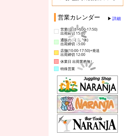
営業カレンダー
詳細
営業(店舗14:00-17:50)
出荷締切 15:00
通販のみ(店舗休)
出荷締切 15:00
店舗(10:00-17:50)+発送
出荷締切 12:00
休業日 出荷業務無し
特殊営業