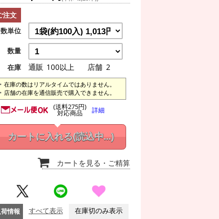
ご注文
数単位
数量
通販
100以上
店舗
2
在庫
在庫の数はリアルタイムではありません。
店舗の在庫を通信販売で購入できません。
(送料275円)
詳細
対応商品
カートに入れる
(読込中...)
カートを見る
・ご精算
入荷情報
すべて表示
在庫切のみ表示