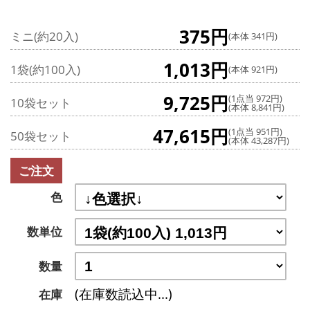
375円
ミニ(約20入)
(本体 341円)
1,013円
1袋(約100入)
(本体 921円)
9,725円
(1点当 972円)
10袋セット
(本体 8,841円)
47,615円
(1点当 951円)
50袋セット
(本体 43,287円)
ご注文
色
数単位
数量
(在庫数読込中...)
在庫