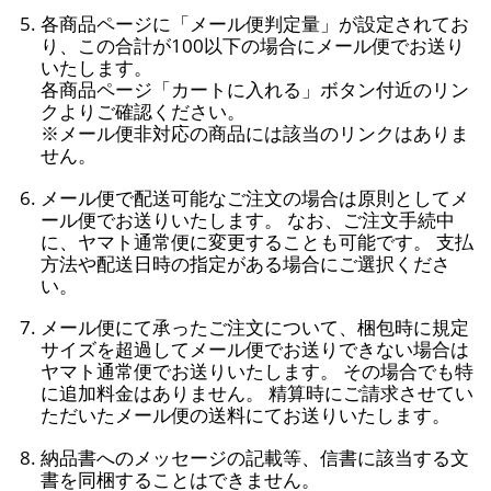
各商品ページに「メール便判定量」が設定されてお
り、この合計が100以下の場合にメール便でお送り
いたします。
各商品ページ「カートに入れる」ボタン付近のリン
クよりご確認ください。
※メール便非対応の商品には該当のリンクはありま
せん。
メール便で配送可能なご注文の場合は原則としてメ
ール便でお送りいたします。 なお、ご注文手続中
に、ヤマト通常便に変更することも可能です。 支払
方法や配送日時の指定がある場合にご選択くださ
い。
メール便にて承ったご注文について、梱包時に規定
サイズを超過してメール便でお送りできない場合は
ヤマト通常便でお送りいたします。 その場合でも特
に追加料金はありません。 精算時にご請求させてい
ただいたメール便の送料にてお送りいたします。
納品書へのメッセージの記載等、信書に該当する文
書を同梱することはできません。