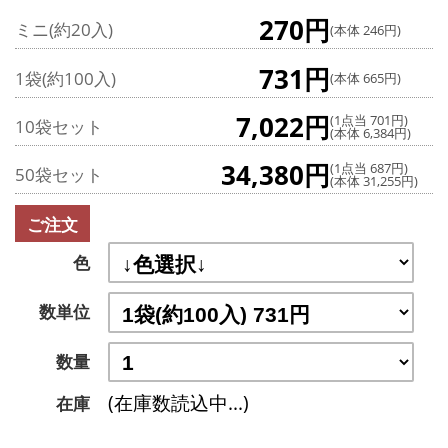
270円
ミニ(約20入)
(本体 246円)
731円
1袋(約100入)
(本体 665円)
7,022円
(1点当 701円)
10袋セット
(本体 6,384円)
34,380円
(1点当 687円)
50袋セット
(本体 31,255円)
ご注文
色
数単位
数量
(在庫数読込中...)
在庫