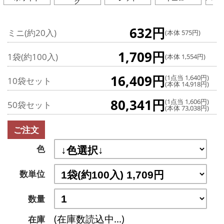
ク
632円
ミニ(約20入)
(本体 575円)
1,709円
1袋(約100入)
(本体 1,554円)
16,409円
(1点当 1,640円)
10袋セット
(本体 14,918円)
80,341円
(1点当 1,606円)
50袋セット
(本体 73,038円)
ご注文
色
数単位
数量
(在庫数読込中...)
在庫