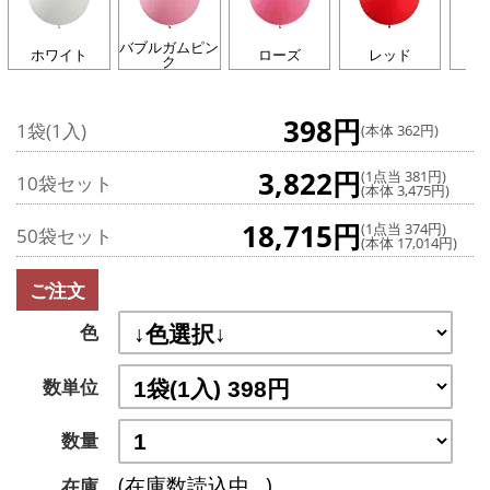
バブルガムピン
ホワイト
ローズ
レッド
イ
ク
398円
1袋(1入)
(本体 362円)
3,822円
(1点当 381円)
10袋セット
(本体 3,475円)
18,715円
(1点当 374円)
50袋セット
(本体 17,014円)
ご注文
色
数単位
数量
(在庫数読込中...)
在庫