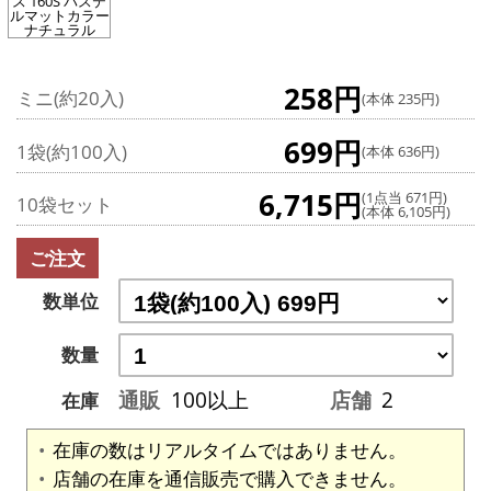
ス 160S パステ
ルマットカラー
ナチュラル
258円
ミニ(約20入)
(本体 235円)
699円
1袋(約100入)
(本体 636円)
6,715円
(1点当 671円)
10袋セット
(本体 6,105円)
ご注文
数単位
数量
通販
100以上
店舗
2
在庫
在庫の数はリアルタイムではありません。
店舗の在庫を通信販売で購入できません。