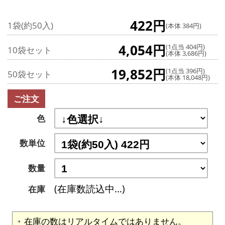
422円
1袋(約50入)
(本体 384円)
4,054円
(1点当 404円)
10袋セット
(本体 3,686円)
19,852円
(1点当 396円)
50袋セット
(本体 18,048円)
ご注文
色
数単位
数量
(在庫数読込中...)
在庫
在庫の数はリアルタイムではありません。