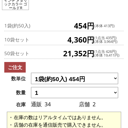
インチ メタリ
ックカラー ゴ
ールドR
454円
1袋(約50入)
(本体 413円)
4,360円
(1点当 435円)
10袋セット
(本体 3,964円)
21,352円
(1点当 426円)
50袋セット
(本体 19,411円)
ご注文
数単位
数量
通販
34
店舗
2
在庫
在庫の数はリアルタイムではありません。
店舗の在庫を通信販売で購入できません。