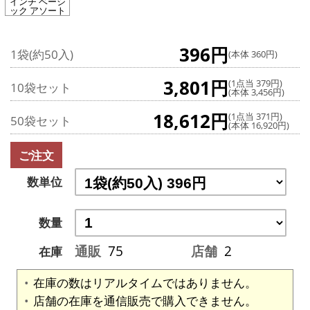
インチ ベーシ
ック アソート
396円
1袋(約50入)
(本体 360円)
3,801円
(1点当 379円)
10袋セット
(本体 3,456円)
18,612円
(1点当 371円)
50袋セット
(本体 16,920円)
ご注文
数単位
数量
通販
75
店舗
2
在庫
在庫の数はリアルタイムではありません。
店舗の在庫を通信販売で購入できません。