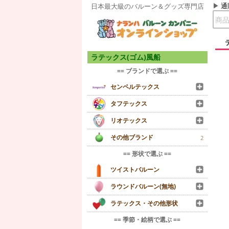
通
日本最大級のバルーン＆グッズ専門店
ラテックス(ゴム)風船
== ブランドで選ぶ ==
センペルテックス
タフテックス
リオテックス
その他ブランド
2
== 形状で選ぶ ==
ツイストバルーン
ラウンドバルーン(無地)
ラテックス・その他形状
== 季節・絵柄で選ぶ ==