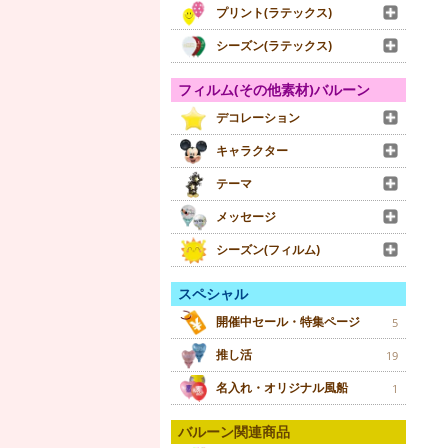
プリント(ラテックス)
シーズン(ラテックス)
フィルム(その他素材)バルーン
デコレーション
キャラクター
テーマ
メッセージ
シーズン(フィルム)
スペシャル
開催中セール・特集ページ
5
推し活
19
名入れ・オリジナル風船
1
バルーン関連商品