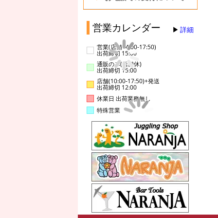
営業カレンダー
詳細
営業(店舗14:00-17:50)
出荷締切 15:00
通販のみ(店舗休)
出荷締切 15:00
店舗(10:00-17:50)+発送
出荷締切 12:00
休業日 出荷業務無し
特殊営業