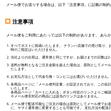
メール便でお送りする場合は、以下「注意事項」に記載の制約
注意事項
メール便をご利用にあたっては以下の制約があります。 あら
すべてポストに投函いたします。 ナランハ店舗での受け取り、
時のご指定はいただけません。
当社よりの出荷は、通常便と同じですが、お届けまでの日数は2-
送料が無料となるご注文金額を超えた場合は、原則としてメー
たします。
お支払方法として代金引換・コンビニはお選びいただけません
各商品ページに「メール便判定量」が設定されており、この合計
いたします。
各商品ページ「カートに入れる」ボタン付近のリンクよりご確
※メール便非対応の商品には該当のリンクはありません。
メール便で配送可能なご注文の場合は原則としてメール便でお送
に、ヤマト通常便に変更することも可能です。 支払方法や配送