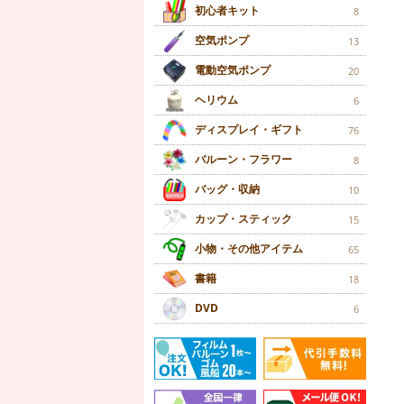
初心者キット
8
空気ポンプ
13
電動空気ポンプ
20
ヘリウム
6
ディスプレイ・ギフト
76
バルーン・フラワー
8
バッグ・収納
10
カップ・スティック
15
小物・その他アイテム
65
書籍
18
DVD
6