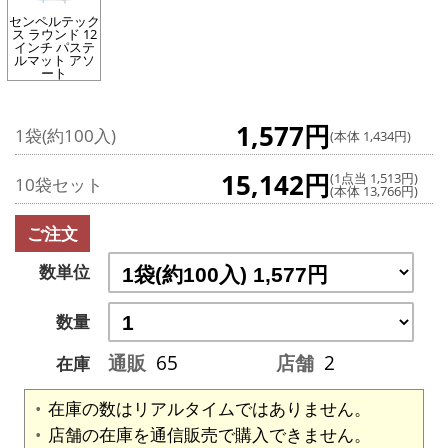
センペルテック
ス ラウンド 12
インチ パステ
ルマット アソ
ート
1,577円
1袋(約100入)
(本体 1,434円)
15,142円
(1点当 1,513円)
10袋セット
(本体 13,766円)
ご注文
数単位
数量
通販
65
店舗
2
在庫
在庫の数はリアルタイムではありません。
店舗の在庫を通信販売で購入できません。