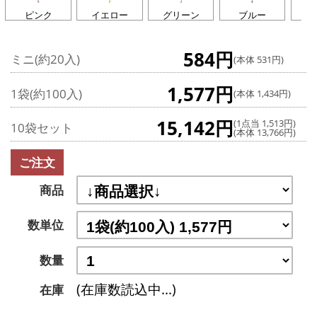
ピンク
イエロー
グリーン
ブルー
ラ
584円
ミニ(約20入)
(本体 531円)
1,577円
1袋(約100入)
(本体 1,434円)
15,142円
(1点当 1,513円)
10袋セット
(本体 13,766円)
ご注文
商品
数単位
数量
(在庫数読込中...)
在庫