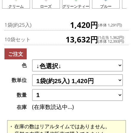
クリーム
ローズ
グリーンティー
ブルー
ラ
1,420円
1袋(約25入)
(本体 1,291円)
13,632円
(1点当 1,362円)
10袋セット
(本体 12,393円)
ご注文
色
数単位
数量
(在庫数読込中...)
在庫
在庫の数はリアルタイムではありません。