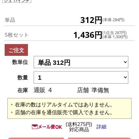
シュ 17インチ
312円
単品
(本体 284円)
1,436円
(1点当 287円)
5枚セット
(本体 1,306円)
ご注文
数単位
数量
通販
4
店舗
準備無
在庫
在庫の数はリアルタイムではありません。
店舗の在庫を通信販売で購入できません。
(送料275円)
詳細
対応商品