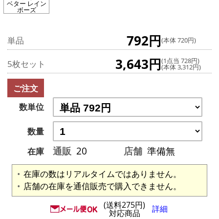
ベター レイン
ボーズ
792円
単品
(本体 720円)
3,643円
(1点当 728円)
5枚セット
(本体 3,312円)
ご注文
数単位
数量
通販
20
店舗
準備無
在庫
在庫の数はリアルタイムではありません。
店舗の在庫を通信販売で購入できません。
(送料275円)
詳細
対応商品