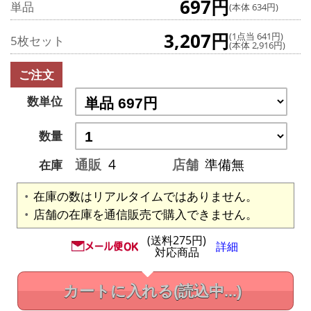
697円
単品
(本体 634円)
3,207円
(1点当 641円)
5枚セット
(本体 2,916円)
ご注文
数単位
数量
通販
4
店舗
準備無
在庫
在庫の数はリアルタイムではありません。
店舗の在庫を通信販売で購入できません。
(送料275円)
詳細
対応商品
カートに入れる
(読込中...)