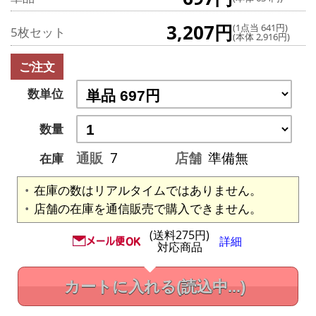
3,207円
(1点当 641円)
5枚セット
(本体 2,916円)
ご注文
数単位
数量
通販
7
店舗
準備無
在庫
在庫の数はリアルタイムではありません。
店舗の在庫を通信販売で購入できません。
(送料275円)
詳細
対応商品
カートに入れる
(読込中...)