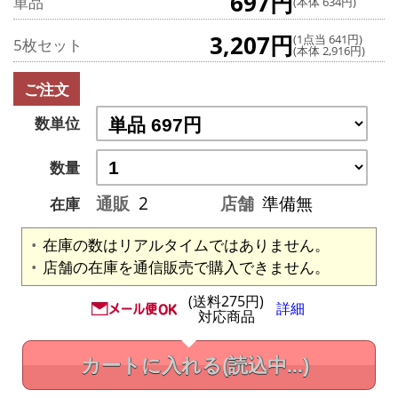
697円
単品
(本体 634円)
3,207円
(1点当 641円)
5枚セット
(本体 2,916円)
ご注文
数単位
数量
通販
2
店舗
準備無
在庫
在庫の数はリアルタイムではありません。
店舗の在庫を通信販売で購入できません。
(送料275円)
詳細
対応商品
カートに入れる
(読込中...)