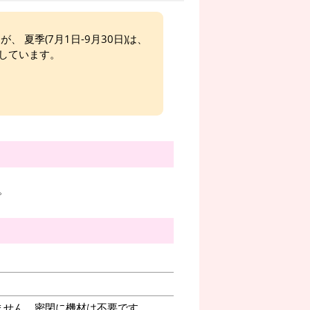
、 夏季(7月1日-9月30日)は、
しています。
。
ません。密閉に機材は不要です。