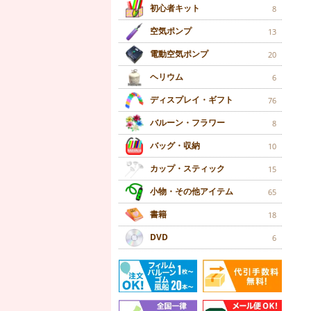
初心者キット
8
空気ポンプ
13
電動空気ポンプ
20
ヘリウム
6
ディスプレイ・ギフト
76
バルーン・フラワー
8
バッグ・収納
10
カップ・スティック
15
小物・その他アイテム
65
書籍
18
DVD
6