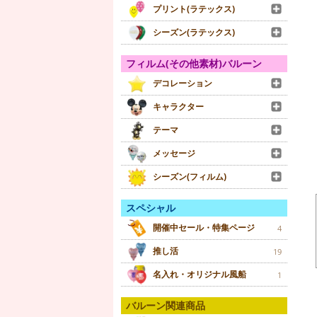
プリント(ラテックス)
シーズン(ラテックス)
フィルム(その他素材)バルーン
デコレーション
キャラクター
テーマ
メッセージ
シーズン(フィルム)
スペシャル
開催中セール・特集ページ
4
推し活
19
名入れ・オリジナル風船
1
バルーン関連商品