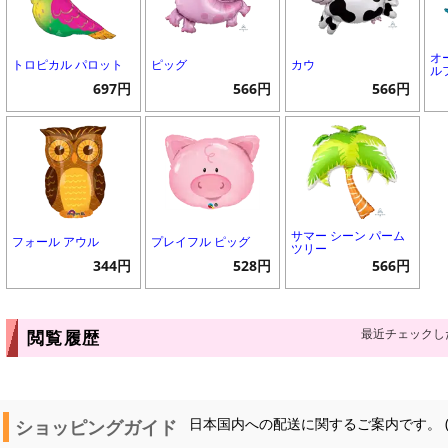
オ
トロピカル パロット
ピッグ
カウ
ル
697円
566円
566円
サマー シーン パーム
フォール アウル
プレイフル ピッグ
ツリー
344円
528円
566円
最近チェックし
閲覧履歴
ショッピングガイド
日本国内への配送に関するご案内です。 