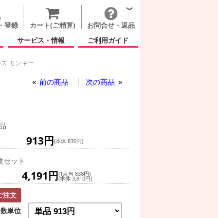
・登録
カート(ご精算)
お問合せ・返品
サービス・情報
ご利用ガイド
ズ モンキー
前の商品
次の商品
品
913円
(本体 830円)
枚セット
4,191円
(1点当 838円)
(本体 3,810円)
ご注文
数単位