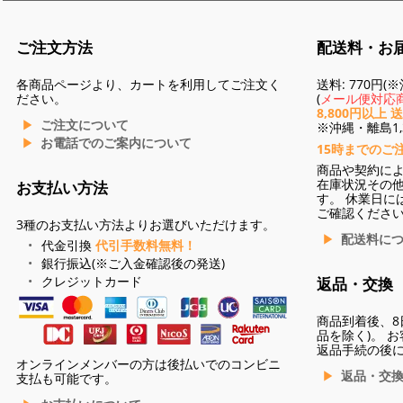
ご注文方法
配送料・お
各商品ページより、カートを利用してご注文く
送料: 770円
ださい。
(
メール便対応商
8,800円以上 
ご注文について
※沖縄・離島1,3
お電話でのご案内について
15時までのご
商品や契約に
在庫状況その
お支払い方法
す。 休業日に
ご確認くださ
3種のお支払い方法よりお選びいただけます。
配送料に
代金引換
代引手数料無料！
銀行振込(※ご入金確認後の発送)
クレジットカード
返品・交換
商品到着後、8
品を除く)。 
返品手続の後
オンラインメンバーの方は後払いでのコンビニ
返品・交
支払も可能です。