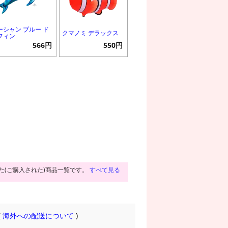
ーシャン ブルー ド
クマノミ デラックス
フィン
566円
550円
た(ご購入された)商品一覧です。
すべて見る
(
海外への配送について
)