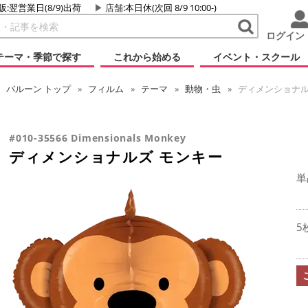
販:翌営業日(8/9)出荷
店舗
:本日休(次回 8/9 10:00-)
ログイン
テーマ・季節で探す
これから始める
イベント・スクール
バルーン
トップ
フィルム
テーマ
動物・虫
ディメンショナル
#010-35566 Dimensionals Monkey
ディメンショナルズ モンキー
単
5