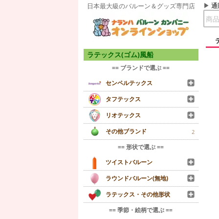
通
日本最大級のバルーン＆グッズ専門店
ラテックス(ゴム)風船
== ブランドで選ぶ ==
センペルテックス
タフテックス
リオテックス
その他ブランド
2
== 形状で選ぶ ==
ツイストバルーン
ラウンドバルーン(無地)
ラテックス・その他形状
== 季節・絵柄で選ぶ ==