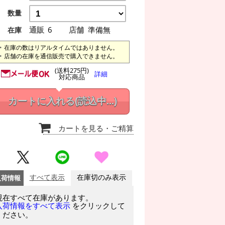
数量
通販
6
店舗
準備無
在庫
在庫の数はリアルタイムではありません。
店舗の在庫を通信販売で購入できません。
(送料275円)
詳細
対応商品
カートに入れる
(読込中...)
カートを見る
・ご精算
入荷情報
すべて表示
在庫切のみ表示
現在すべて在庫があります。
をクリックして
入荷情報をすべて表示
ください。