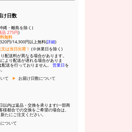
届け日数
(※沖縄・離島を除く)
品 275円
)
送料無料
20円/14,300円以上無料(
詳細
)
注文は当日出荷！
(※休業日を除く)
より配送料が異なる場合があります。
他により配送が遅れる場合がありま
は配送を行っておりません。
営業日
を
い。
ついて
お届け日数について
日以内は返品・交換を承ります(一部商
お客様都合での交換をご希望の場合は、
に新たにご注文ください。
換について