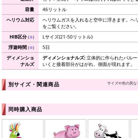
容量
46リットル
ヘリウム対応
ヘリウムガスを入れると空中に浮きます。ヘ
をご覧ください。
HIB区分
Lサイズ(21-50リットル)
(
※
)
浮遊時間
5日
(
※
)
ディメンショ
ディメンショナルズ:
立体的に作られたバルー
ナルズ
いくと接着部分がはがれ、側面が現れます。
サイズや色の異な
別サイズ・関連商品
同時購入商品