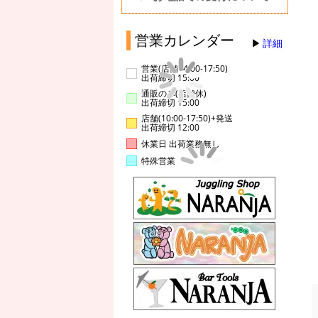
営業カレンダー
詳細
営業(店舗14:00-17:50)
出荷締切 15:00
通販のみ(店舗休)
出荷締切 15:00
店舗(10:00-17:50)+発送
出荷締切 12:00
休業日 出荷業務無し
特殊営業