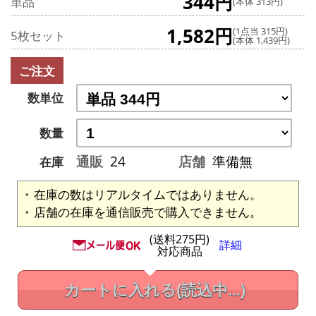
344円
単品
(本体 313円)
1,582円
(1点当 315円)
5枚セット
(本体 1,439円)
ご注文
数単位
数量
通販
24
店舗
準備無
在庫
在庫の数はリアルタイムではありません。
店舗の在庫を通信販売で購入できません。
(送料275円)
詳細
対応商品
カートに入れる
(読込中...)