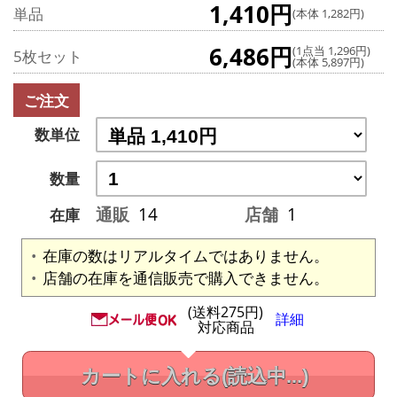
1,410円
単品
(本体 1,282円)
6,486円
(1点当 1,296円)
5枚セット
(本体 5,897円)
ご注文
数単位
数量
通販
14
店舗
1
在庫
在庫の数はリアルタイムではありません。
店舗の在庫を通信販売で購入できません。
(送料275円)
詳細
対応商品
カートに入れる
(読込中...)