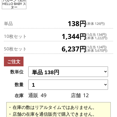
バルーン 13cm
HELLO BABY ス
ター
138円
単品
(本体 126円)
1,344円
(1点当 134円)
10枚セット
(本体 1,222円)
6,237円
(1点当 124円)
50枚セット
(本体 5,670円)
ご注文
数単位
数量
通販
49
店舗
12
在庫
在庫の数はリアルタイムではありません。
店舗の在庫を通信販売で購入できません。