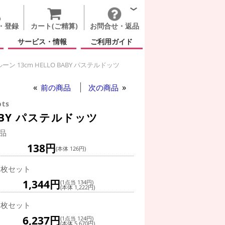
・登録
カート(ご精算)
お問合せ・返品
サービス・情報
ご利用ガイド
ン 13cm HELLO BABY パステルドッツ
前の商品
次の商品
ots
ABY パステルドッツ
品
138円
(本体 126円)
0枚セット
1,344円
(1点当 134円)
(本体 1,222円)
0枚セット
6,237円
(1点当 124円)
(本体 5,670円)