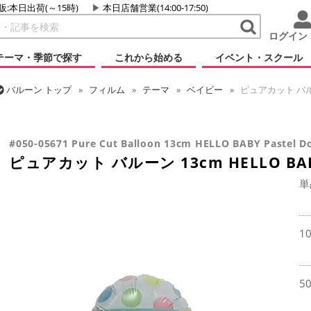
販:本日出荷(～15時)
本日店舗営業(14:00-17:50)
ログイン
テーマ・季節で探す
これから始める
イベント・スクール
バルーン
トップ
フィルム
テーマ
ベイビー
ピュアカット バルー
バルーン
トップ
フィルム
デコレーション
ピュアカット
ピュアカット バルーン 13cm HELLO BABY パステルドッツ
#050-05671 Pure Cut Balloon 13cm HELLO BABY Pastel D
ピュアカット バルーン 13cm HELLO B
単
1
5