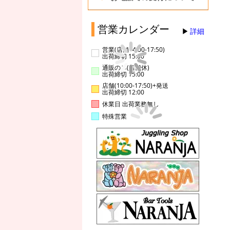
営業カレンダー
詳細
営業(店舗14:00-17:50)
出荷締切 15:00
通販のみ(店舗休)
出荷締切 15:00
店舗(10:00-17:50)+発送
出荷締切 12:00
休業日 出荷業務無し
特殊営業