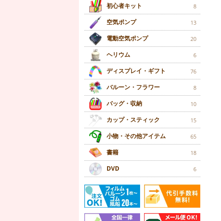
初心者キット
8
空気ポンプ
13
電動空気ポンプ
20
ヘリウム
6
ディスプレイ・ギフト
76
バルーン・フラワー
8
バッグ・収納
10
カップ・スティック
15
小物・その他アイテム
65
書籍
18
DVD
6