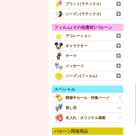
プリント(ラテックス)
シーズン(ラテックス)
フィルム(その他素材)バルーン
デコレーション
キャラクター
テーマ
メッセージ
シーズン(フィルム)
スペシャル
開催中セール・特集ページ
5
推し活
19
名入れ・オリジナル風船
1
バルーン関連商品