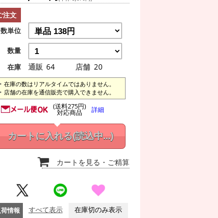
ご注文
数単位
数量
通販
64
店舗
20
在庫
在庫の数はリアルタイムではありません。
店舗の在庫を通信販売で購入できません。
(送料275円)
詳細
対応商品
カートに入れる
(読込中...)
カートを見る
・ご精算
入荷情報
すべて表示
在庫切のみ表示