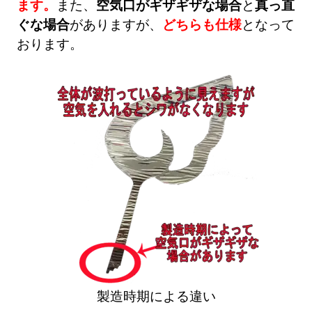
ます。
また、
空気口がギザギザな場合
と
真っ直
ぐな場合
がありますが、
どちらも仕様
となって
おります。
製造時期による違い