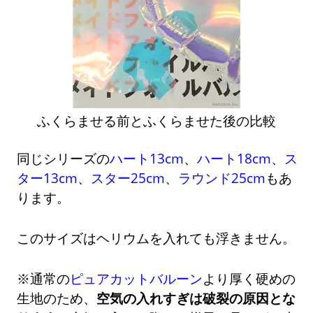
ふくらませる前とふくらませた後の比較
同じシリーズの
ハート13cm
、
ハート18cm
、
ス
ター13cm
、
スター25cm
、
ラウンド25cm
もあ
ります。
このサイズはヘリウムを入れても浮きません。
※通常の
ピュアカットバルーン
より厚く硬めの
生地のため、
空気の入れすぎは破裂の原因とな