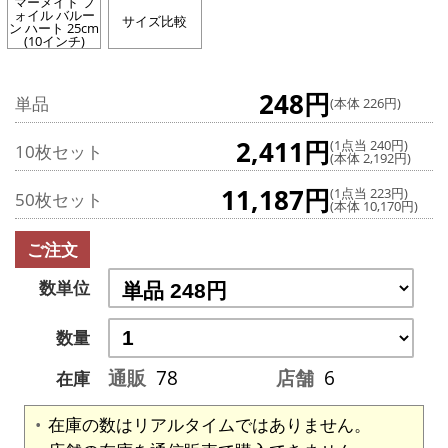
マーメイド フ
ォイル バルー
サイズ比較
ン ハート 25cm
(10インチ)
248円
単品
(本体 226円)
2,411円
(1点当 240円)
10枚セット
(本体 2,192円)
11,187円
(1点当 223円)
50枚セット
(本体 10,170円)
ご注文
数単位
数量
通販
78
店舗
6
在庫
在庫の数はリアルタイムではありません。